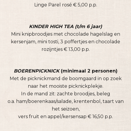
Linge Parel rosé € 5,00 p.p.
KINDER HIGH TEA (t/m 6 jaar)
Mini knipbroodjes met chocolade hagelslag en
kersenjam, mini tosti, 3 poffertjes en chocolade
rozijntjes € 13,00 p.p.
BOERENPICKNICK
(minimaal 2 personen)
Met de picknickmand de boomgaard in op zoek
naar het mooiste picknickplekje.
In de mand zit: zachte broodjes, beleg
o.a. ham/boerenkaas/salade, krentenbol, taart van
het seizoen,
vers fruit en appel/kersensap € 16,50 p.p.