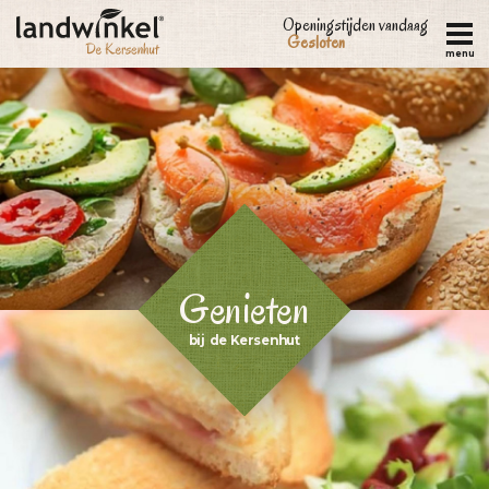
Overslaan
Openingstijden vandaag
Gesloten
en
menu
naar
de
inhoud
gaan
Genieten
bij de Kersenhut