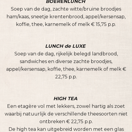
BOERENLUNCH
Soep van de dag, zachte witte/bruine broodjes
ham/kaas, sneetje krentenbrood, appel/kersensap,
koffie, thee, karnemelk of melk € 15,75 p.p.
LUNCH de LUXE
Soep van de dag, rijkelijk belegd landbrood,
sandwiches en diverse zachte broodjes,
appel/kersensap, koffie, thee, karnemelk of melk €
22,75 p.p.
HIGH TEA
Een etagère vol met lekkers, zowel hartig als zoet
waarbij natuurlijk de verschillende theesoorten niet
ontbreken € 22,75 p.p.
De high tea kan uitgebreid worden met een glas