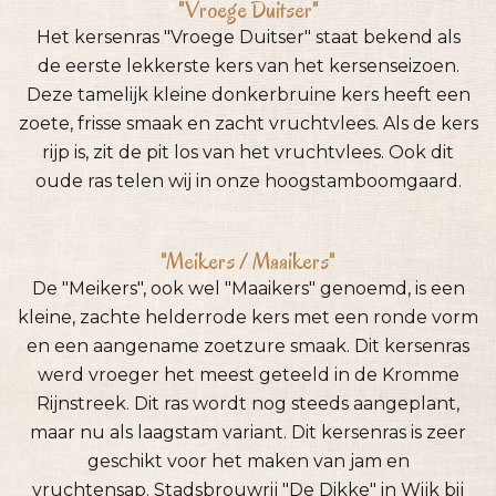
"Vroege Duitser"
Het kersenras "Vroege Duitser" staat bekend als
de eerste lekkerste kers van het kersenseizoen.
Deze tamelijk kleine donkerbruine kers heeft een
zoete, frisse smaak en zacht vruchtvlees. Als de kers
rijp is, zit de pit los van het vruchtvlees. Ook dit
oude ras telen wij in onze hoogstamboomgaard.
"Meikers / Maaikers"
De "Meikers", ook wel "Maaikers" genoemd, is een
kleine, zachte helderrode kers met een ronde vorm
en een aangename zoetzure smaak. Dit kersenras
werd vroeger het meest geteeld in de Kromme
Rijnstreek. Dit ras wordt nog steeds aangeplant,
maar nu als laagstam variant. Dit kersenras is zeer
geschikt voor het maken van jam en
vruchtensap. Stadsbrouwrij "De Dikke" in Wijk bij