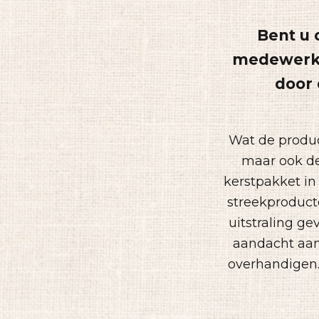
Bent u 
medewerker
door 
Wat de produc
maar ook de
kerstpakket in
streekproducte
uitstraling g
aandacht aan 
overhandigen. 