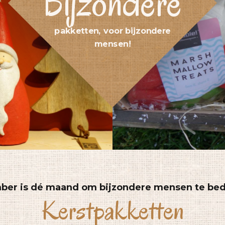
Bijzondere
pakketten, voor bijzondere
mensen!
er is dé maand om bijzondere mensen te be
Kerstpakketten