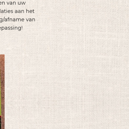
len van uw
aties aan het
ing/afname van
epassing!