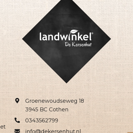
Groenewoudseweg 18
3945 BC Cothen
0343562799
het
info@dekersenhut.nl