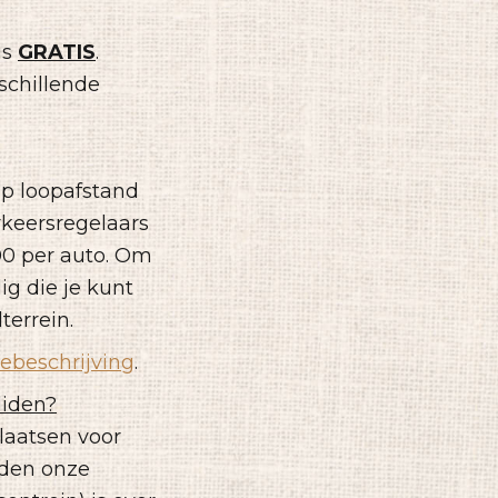
is
GRATIS
.
schillende
p loopafstand
rkeersregelaars
00 per auto. Om
ig die je kunt
terrein.
tebeschrijving
.
liden?
laatsen voor
iden onze