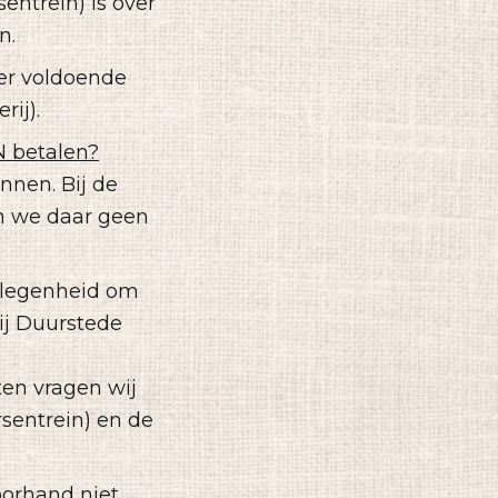
entrein) is over
n.
ver voldoende
rij).
N betalen?
innen.
Bij de
n we daar geen
legenheid om
bij Duurstede
ten vragen wij
rsentrein) en de
orhand niet