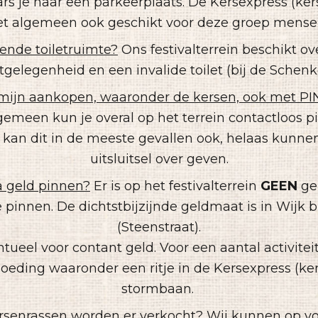
rs je naar een parkeerplaats. De Kersexpress (kers
et algemeen ook geschikt voor deze groep mense
oende toiletruimte?
Ons festivalterrein beschikt o
etgelegenheid en een invalide toilet (bij de Schenke
 mijn aankopen, waaronder de kersen, ook met PI
gemeen kun je overal op het terrein contactloos p
kan dit in de meeste gevallen ook, helaas kunne
uitsluitsel over geven.
a geld pinnen?
Er is op het festivalterrein
GEEN
ge
e pinnen. De dichtstbijzijnde geldmaat is in Wijk 
(Steenstraat).
tueel voor contant geld. Voor een aantal activitei
oeding waaronder een ritje in de Kersexpress (ke
stormbaan.
rsenrassen worden er verkocht?
Wij kunnen op vo