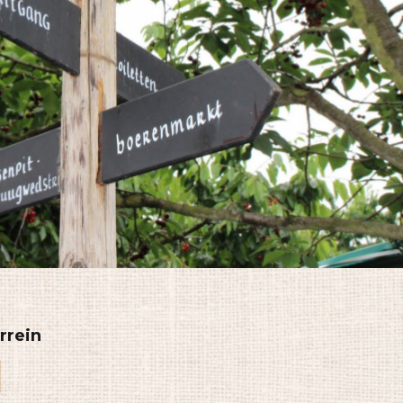
rrein
l