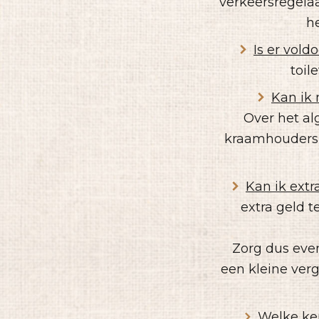
verkeersregelaa
h
Is er vold
toil
Kan ik
Over het al
kraamhouders 
Kan ik extr
extra geld t
Zorg dus even
een kleine verg
Welke ke