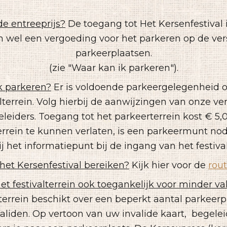
de entreeprijs?
De toegang tot Het Kersenfestival 
n wel een vergoeding voor het parkeren op de ver
parkeerplaatsen.
(zie "Waar kan ik parkeren").
k parkeren?
Er is voldoende parkeergelegenheid o
alterrein. Volg hierbij de aanwijzingen van onze ve
leiders.
Toegang tot het parkeerterrein kost € 5,
rrein te kunnen verlaten, is een parkeermunt nod
j het informatiepunt bij de ingang van het festival
het Kersenfestival bereiken?
Kijk hier voor de
rou
het festivalterrein ook toegankelijk voor minder va
lterrein beschikt over een beperkt aantal parkeerp
aliden. Op vertoon van uw invalide kaart, begele