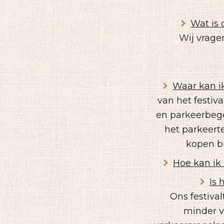
Wat is 
Wij vrage
Waar kan i
van het festiv
en parkeerbege
het parkeerte
kopen bi
Hoe kan ik 
Is 
Ons festiva
minder v