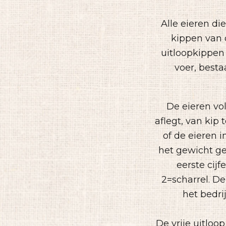
Alle eieren di
kippen van 
uitloopkippen
voer, besta
De eieren vo
aflegt, van kip
of de eieren i
het gewicht ge
eerste cijf
2=scharrel. De
het bedri
De vrije uitloo