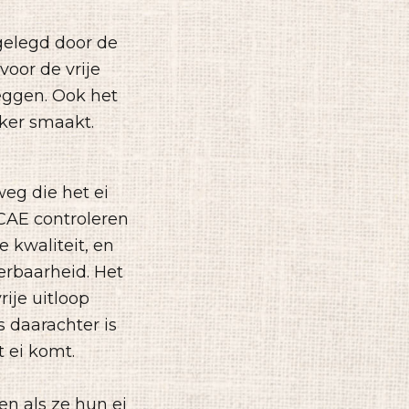
 gelegd door de
oor de vrije
eggen. Ook het
kker smaakt.
eg die het ei
NCAE controleren
e kwaliteit, en
erbaarheid. Het
rije uitloop
s daarachter is
t ei komt.
en als ze hun ei