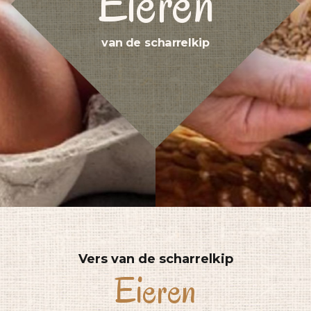
Eieren
van de scharrelkip
Vers van de scharrelkip
Eieren