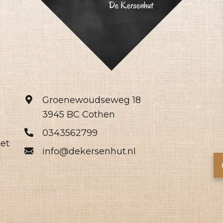
Groenewoudseweg 18
3945 BC Cothen
0343562799
het
info@dekersenhut.nl