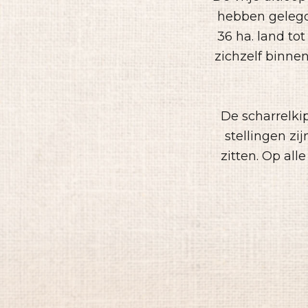
hebben gelegd
36 ha. land tot
zichzelf binne
De scharrelki
stellingen z
zitten. Op al