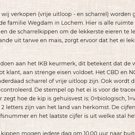
e wij verkopen (vrije uitloop - en scharrel) worden
de familie Wegdam in Lochem. Hier is alle ruimte v
 en de scharrelkippen om de lekkerste eieren te l
ande uit tarwe en mais, zorgt ervoor dat het ei le
ldoen aan het IKB keurmerk, dit betekent dat de w
 tot klant, aan strenge eisen voldoet. Het CBD en 
nderdaad scharrel of vrije uitloop zijn. Ook wordt d
controleerd. De stempel op het ei is voor de trace
er zegt hoe de kip is gehuisvest is; 0=biologisch, 1=v
 2 letters zijn van het land van herkomst. De cijfer
jfsnummer en het laatste cijfer is uit welke stal he
p kippen mogen iedere dag om 10.00 uur naar buit