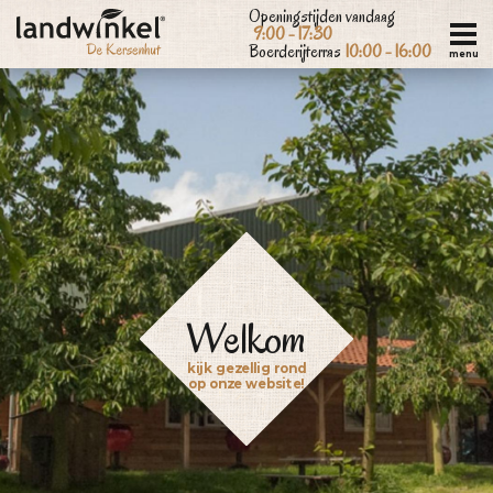
Overslaan
Openingstijden vandaag
9:00 - 17:30
en
Boerderijterras
10:00 - 16:00
menu
naar
de
inhoud
gaan
Welkom
kijk gezellig rond
op onze website!