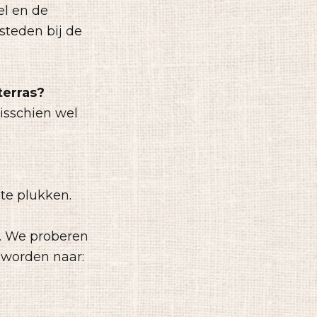
l en de
steden bij de
terras?
misschien wel
 te plukken.
.
We proberen
 worden naar: