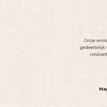
Onze winke
gedeeltelijk
rolstoel
Mag