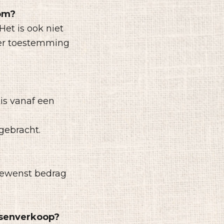
 om?
Het is ook niet
er toestemming
is vanaf een
gebracht.
 gewenst bedrag
rsenverkoop?