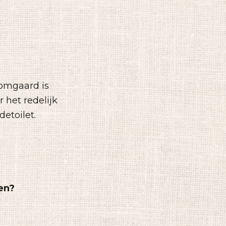
oomgaard is
 het redelijk
detoilet.
den?