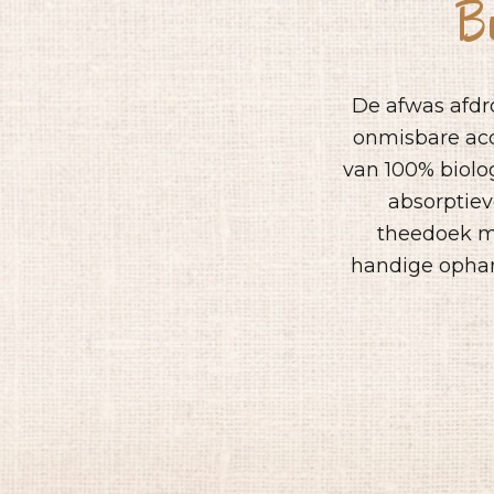
B
De afwas afdr
onmisbare acc
van 100% biolo
absorptie
theedoek m
handige ophan