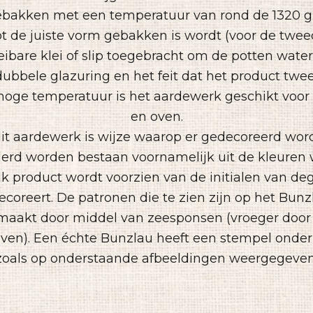
ebakken met een temperatuur van rond de 1320 gr
ot de juiste vorm gebakken is wordt (voor de twee
eibare klei of slip toegebracht om de potten wate
ubbele glazuring en het feit dat het product tw
oge temperatuur is het aardewerk geschikt voo
en oven.
t aardewerk is wijze waarop er gedecoreerd word
derd worden bestaan voornamelijk uit de kleuren 
Elk product wordt voorzien van de initialen van de
coreert. De patronen die te zien zijn op het Bun
aakt door middel van zeesponsen (vroeger door
ven). Een échte Bunzlau heeft een stempel onder 
zoals op onderstaande afbeeldingen weergegeven