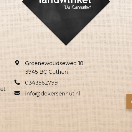
Groenewoudseweg 18
3945 BC Cothen
0343562799
het
info@dekersenhut.nl