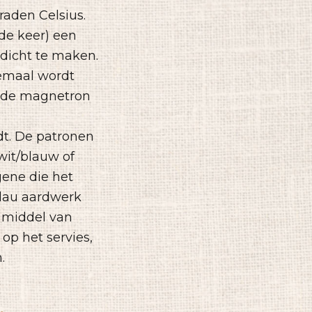
aden Celsius.
de keer) een
rdicht te maken.
eemaal wordt
r de magnetron
t. De patronen
wit/blauw of
gene die het
zlau aardwerk
 middel van
op het servies,
.