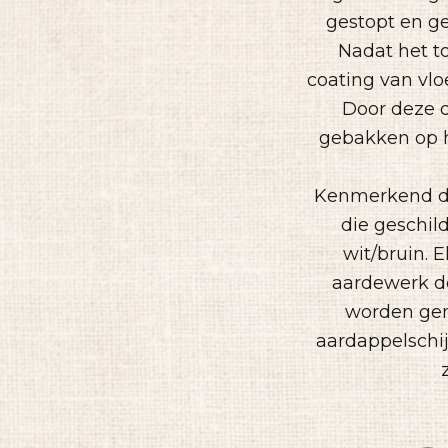
gestopt en g
Nadat het t
coating van vlo
Door deze d
gebakken op h
Kenmerkend di
die geschil
wit/bruin. 
aardewerk de
worden gem
aardappelschij