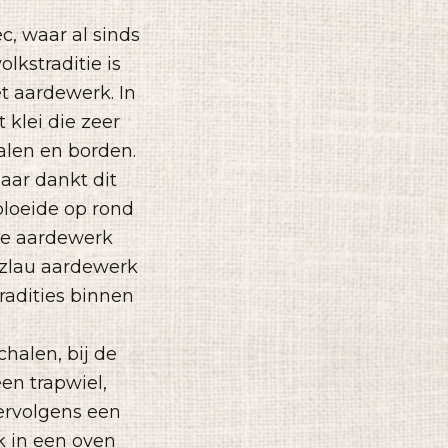
c, waar al sinds
lkstraditie is
t aardewerk. In
 klei die zeer
alen en borden.
aar dankt dit
bloeide op rond
de aardewerk
nzlau aardewerk
radities binnen
halen, bij de
en trapwiel,
ervolgens een
k in een oven