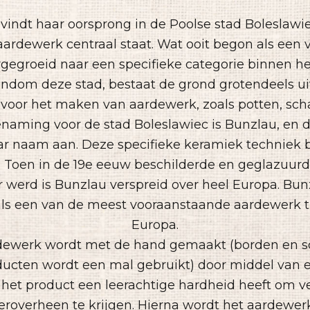
vindt haar oorsprong in de Poolse stad Boleslawie
ardewerk centraal staat. Wat ooit begon als een vo
egroeid naar een specifieke categorie binnen he
ndom deze stad, bestaat de grond grotendeels uit
 voor het maken van aardewerk, zoals potten, sch
naming voor de stad Boleslawiec is Bunzlau, en d
ar naam aan. Deze specifieke keramiek techniek 
. Toen in de 19e eeuw beschilderde en geglazuur
r werd is Bunzlau verspreid over heel Europa. Bu
ls een van de meest vooraanstaande aardewerk t
Europa.
ewerk wordt met de hand gemaakt (borden en sc
ucten wordt een mal gebruikt) door middel van e
 het product een leerachtige hardheid heeft om v
eroverheen te krijgen. Hierna wordt het aardewer